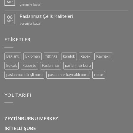
için
Mar
Paslanmaz
yorumlar kapalı
Çelik
mi,
Paslanmaz Çelik Kaliteleri
06
Alüminyum
Mar
Paslanmaz
yorumlar kapalı
mu?
Çelik
için
Kaliteleri
için
ETIKETLER
Bağlantı
Ekipman
fittings
kamlok
kapak
Kaynaklı
kolçak
küpeşte
Paslanmaz
paslanmaz boru
paslanmaz dikişli boru
paslanmaz kaynaklı boru
rekor
YOL TARIFI
ZEYTİNBURNU MERKEZ
İKİTELLİ ŞUBE