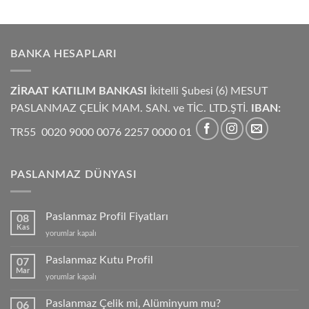
BANKA HESAPLARI
ZİRAAT KATILIM BANKASI
İkitelli Şubesi (6) MESUT
PASLANMAZ ÇELİK MAM. SAN. ve TİC. LTD.ŞTİ.
IBAN:
TR55 0020 9000 0076 2257 0000 01
PASLANMAZ DÜNYASI
Paslanmaz Profil Fiyatları
08
Kas
Paslanmaz
yorumlar kapalı
Profil
Fiyatları
Paslanmaz Kutu Profil
07
için
Mar
Paslanmaz
yorumlar kapalı
Kutu
Profil
Paslanmaz Çelik mi, Alüminyum mu?
06