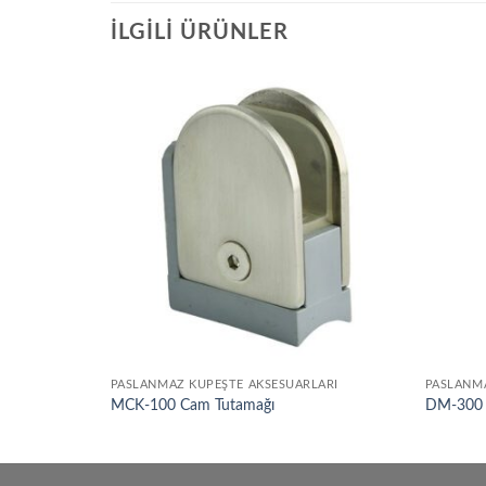
İLGILI ÜRÜNLER
Add to
Add to
wishlist
wishlist
LARI
PASLANMAZ KÜPEŞTE AKSESUARLARI
PASLANMA
fsal
MCK-100 Cam Tutamağı
DM-300 