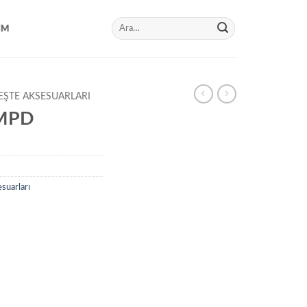
Ara:
IM
EŞTE AKSESUARLARI
 MPD
suarları