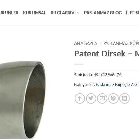
ÜRÜNLER
KURUMSAL
BILGI ARŞIVI
PASLANMAZ BLOG
İLETIŞ
ANA SAYFA
/
PASLANMAZ KÜP
Patent Dirsek –
Add to
wishlist
Stok kodu:
491f038a6e74
Kategoriler:
Paslanmaz Küpeşte Akse