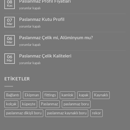
Paslanmaz Profil Fiyatları
08
Kas
Paslanmaz
yorumlar kapalı
Profil
Fiyatları
Paslanmaz Kutu Profil
07
için
Mar
Paslanmaz
yorumlar kapalı
Kutu
Profil
Paslanmaz Çelik mi, Alüminyum mu?
06
için
Mar
Paslanmaz
yorumlar kapalı
Çelik
mi,
Paslanmaz Çelik Kaliteleri
06
Alüminyum
Mar
Paslanmaz
yorumlar kapalı
mu?
Çelik
için
Kaliteleri
için
ETIKETLER
Bağlantı
Ekipman
fittings
kamlok
kapak
Kaynaklı
kolçak
küpeşte
Paslanmaz
paslanmaz boru
paslanmaz dikişli boru
paslanmaz kaynaklı boru
rekor