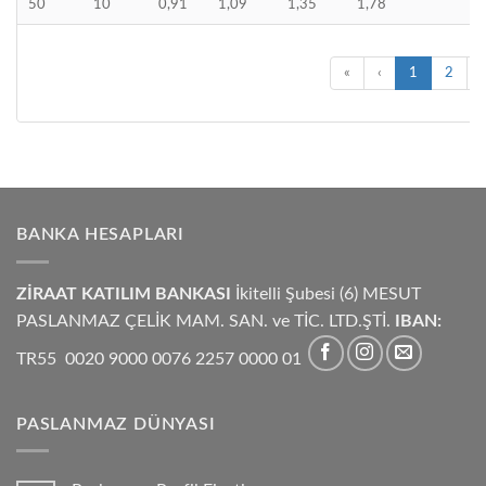
50
10
0,91
1,09
1,35
1,78
«
‹
1
2
BANKA HESAPLARI
ZİRAAT KATILIM BANKASI
İkitelli Şubesi (6) MESUT
PASLANMAZ ÇELİK MAM. SAN. ve TİC. LTD.ŞTİ.
IBAN:
TR55 0020 9000 0076 2257 0000 01
PASLANMAZ DÜNYASI