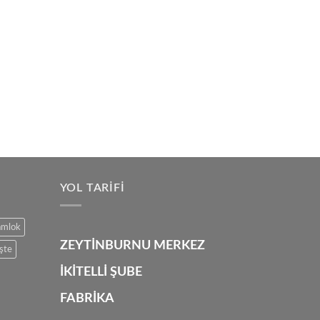
YOL TARIFI
amlok
ZEYTİNBURNU MERKEZ
şte
İKİTELLİ ŞUBE
FABRİKA