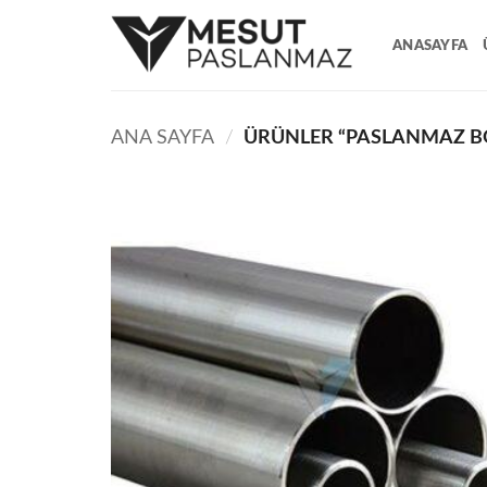
İçeriğe
atla
ANASAYFA
ANA SAYFA
/
ÜRÜNLER “PASLANMAZ BO
Add t
wishli