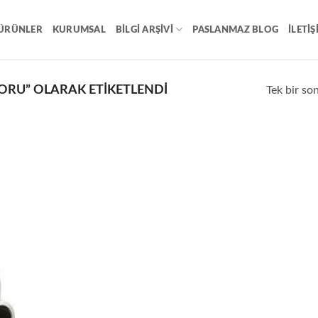
ÜRÜNLER
KURUMSAL
BILGI ARŞIVI
PASLANMAZ BLOG
İLETIŞ
RU” OLARAK ETIKETLENDI
Tek bir so
o
st