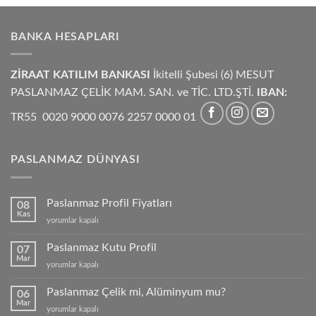
BANKA HESAPLARI
ZİRAAT KATILIM BANKASI
İkitelli Şubesi (6) MESUT
PASLANMAZ ÇELİK MAM. SAN. ve TİC. LTD.ŞTİ.
IBAN:
TR55 0020 9000 0076 2257 0000 01
PASLANMAZ DÜNYASI
Paslanmaz Profil Fiyatları
08
Kas
Paslanmaz
yorumlar kapalı
Profil
Fiyatları
Paslanmaz Kutu Profil
07
için
Mar
Paslanmaz
yorumlar kapalı
Kutu
Profil
Paslanmaz Çelik mi, Alüminyum mu?
06
için
Mar
Paslanmaz
yorumlar kapalı