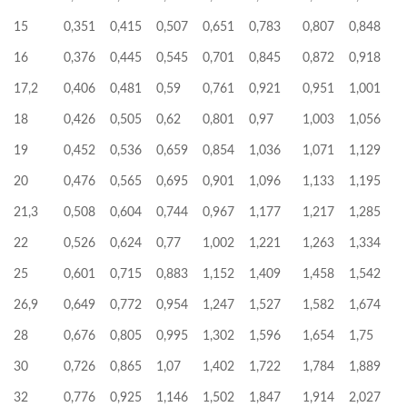
15
0,351
0,415
0,507
0,651
0,783
0,807
0,848
16
0,376
0,445
0,545
0,701
0,845
0,872
0,918
17,2
0,406
0,481
0,59
0,761
0,921
0,951
1,001
18
0,426
0,505
0,62
0,801
0,97
1,003
1,056
19
0,452
0,536
0,659
0,854
1,036
1,071
1,129
20
0,476
0,565
0,695
0,901
1,096
1,133
1,195
21,3
0,508
0,604
0,744
0,967
1,177
1,217
1,285
22
0,526
0,624
0,77
1,002
1,221
1,263
1,334
25
0,601
0,715
0,883
1,152
1,409
1,458
1,542
26,9
0,649
0,772
0,954
1,247
1,527
1,582
1,674
28
0,676
0,805
0,995
1,302
1,596
1,654
1,75
30
0,726
0,865
1,07
1,402
1,722
1,784
1,889
32
0,776
0,925
1,146
1,502
1,847
1,914
2,027