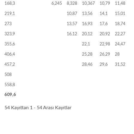
168,3
6,245
8,328
10,367
10,79
11,48
219,1
10,87
13,56
14,1
15,01
273
13,57
16,93
17,6
18,74
323,9
16,12
20,12
20,92
22,27
355,6
22,1
22,98
24,47
406,4
25,28
26,29
28
457,2
28,46
29,6
31,52
508
558,8
609,6
609,6
54 Kayıttan 1 - 54 Arası Kayıtlar