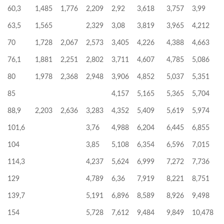
60,3
1,485
1,776
2,209
2,92
3,618
3,757
3,99
63,5
1,565
2,329
3,08
3,819
3,965
4,212
70
1,728
2,067
2,573
3,405
4,226
4,388
4,663
76,1
1,881
2,251
2,802
3,711
4,607
4,785
5,086
80
1,978
2,368
2,948
3,906
4,852
5,037
5,351
85
4,157
5,165
5,365
5,704
88,9
2,203
2,636
3,283
4,352
5,409
5,619
5,974
101,6
3,76
4,988
6,204
6,445
6,855
104
3,85
5,108
6,354
6,596
7,015
114,3
4,237
5,624
6,999
7,272
7,736
129
4,789
6,36
7,919
8,221
8,751
139,7
5,191
6,896
8,589
8,926
9,498
154
5,728
7,612
9,484
9,849
10,478