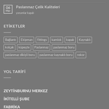
Çelik
mi,
Paslanmaz Çelik Kaliteleri
06
Alüminyum
Mar
Paslanmaz
yorumlar kapalı
mu?
Çelik
için
Kaliteleri
için
ETIKETLER
Bağlantı
Ekipman
fittings
kamlok
kapak
Kaynaklı
kolçak
küpeşte
Paslanmaz
paslanmaz boru
paslanmaz dikişli boru
paslanmaz kaynaklı boru
rekor
YOL TARIFI
ZEYTİNBURNU MERKEZ
İKİTELLİ ŞUBE
FABRİKA