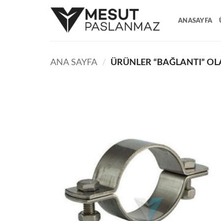
İçeriğe
atla
ANASAYFA
ANA SAYFA
/
ÜRÜNLER “BAĞLANTI” OL
Add t
wishli