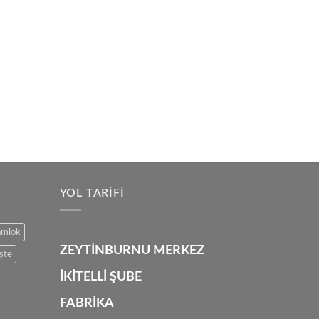
YOL TARIFI
amlok
ZEYTİNBURNU MERKEZ
şte
İKİTELLİ ŞUBE
FABRİKA