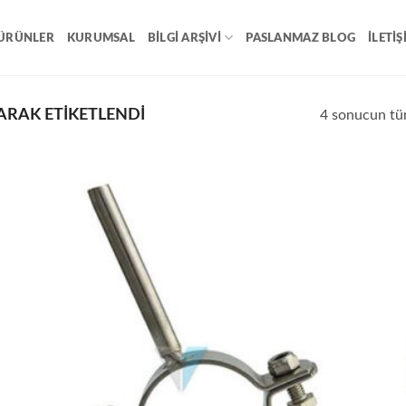
ÜRÜNLER
KURUMSAL
BILGI ARŞIVI
PASLANMAZ BLOG
İLETIŞ
ARAK ETIKETLENDI
4 sonucun tüm
o
Add to
st
wishlist