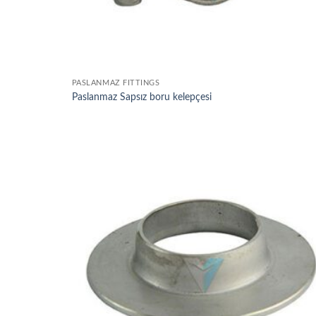
PASLANMAZ FITTINGS
Paslanmaz Sapsız boru kelepçesi
Add t
wishli