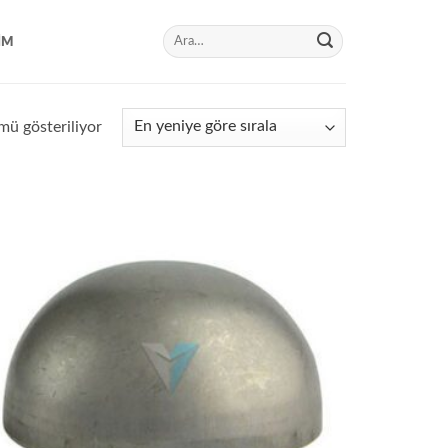
Ara:
IM
En
ü gösteriliyor
yeniye
göre
sıralandı
Add to
wishlist