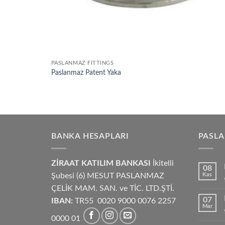
PASLANMAZ FITTINGS
Paslanmaz Patent Yaka
BANKA HESAPLARI
PASL
ZİRAAT KATILIM BANKASI
İkitelli
08
Şubesi (6) MESUT PASLANMAZ
Kas
ÇELİK MAM. SAN. ve TİC. LTD.ŞTİ.
07
IBAN:
TR55 0020 9000 0076 2257
Mar
0000 01