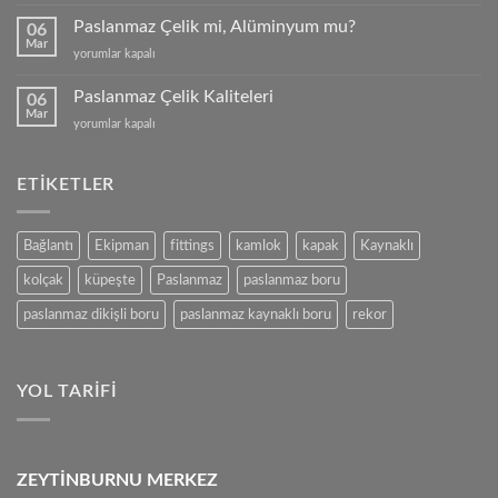
Kutu
Profil
Paslanmaz Çelik mi, Alüminyum mu?
06
için
Mar
Paslanmaz
yorumlar kapalı
Çelik
mi,
Paslanmaz Çelik Kaliteleri
06
Alüminyum
Mar
Paslanmaz
yorumlar kapalı
mu?
Çelik
için
Kaliteleri
için
ETIKETLER
Bağlantı
Ekipman
fittings
kamlok
kapak
Kaynaklı
kolçak
küpeşte
Paslanmaz
paslanmaz boru
paslanmaz dikişli boru
paslanmaz kaynaklı boru
rekor
YOL TARIFI
ZEYTİNBURNU MERKEZ