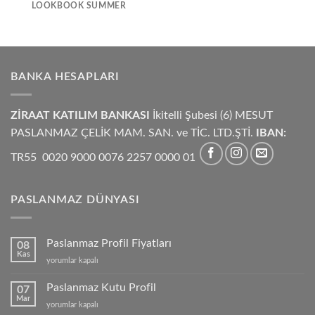
LOOKBOOK SUMMER
BANKA HESAPLARI
ZİRAAT KATILIM BANKASI
İkitelli Şubesi (6) MESUT
PASLANMAZ ÇELİK MAM. SAN. ve TİC. LTD.ŞTİ.
IBAN:
TR55 0020 9000 0076 2257 0000 01
PASLANMAZ DÜNYASI
Paslanmaz Profil Fiyatları
08
Kas
Paslanmaz
yorumlar kapalı
Profil
Fiyatları
Paslanmaz Kutu Profil
07
için
Mar
Paslanmaz
yorumlar kapalı