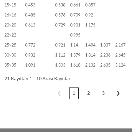
15×15
0,453
0,538
0,661
0,857
16×16
0,485
0,576
0,709
0,92
20×20
0,613
0,729
0,901
1,175
22×22
0,995
25×25
0,772
0,921
1,14
1,494
1,837
2,167
30×30
0,932
1,112
1,379
1,814
2,236
2,645
35×35
1,091
1,303
1,618
2,132
2,635
3,124
21 Kayıttan 1 - 10 Arası Kayıtlar
❮
1
2
3
❯