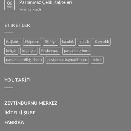
mi,
Paslanmaz Çelik Kaliteleri
06
Alüminyum
Mar
Paslanmaz
yorumlar kapalı
mu?
Çelik
için
Kaliteleri
için
ETIKETLER
Bağlantı
Ekipman
fittings
kamlok
kapak
Kaynaklı
kolçak
küpeşte
Paslanmaz
paslanmaz boru
paslanmaz dikişli boru
paslanmaz kaynaklı boru
rekor
YOL TARIFI
ZEYTİNBURNU MERKEZ
İKİTELLİ ŞUBE
FABRİKA