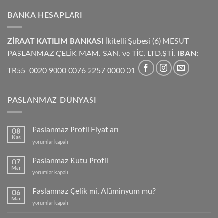
BANKA HESAPLARI
ZİRAAT KATILIM BANKASI
İkitelli Şubesi (6) MESUT
PASLANMAZ ÇELİK MAM. SAN. ve TİC. LTD.ŞTİ.
IBAN:
TR55 0020 9000 0076 2257 0000 01
PASLANMAZ DÜNYASI
Paslanmaz Profil Fiyatları
08
Kas
Paslanmaz
yorumlar kapalı
Profil
Fiyatları
Paslanmaz Kutu Profil
07
için
Mar
Paslanmaz
yorumlar kapalı
Kutu
Profil
Paslanmaz Çelik mi, Alüminyum mu?
06
için
Mar
Paslanmaz
yorumlar kapalı
Çelik