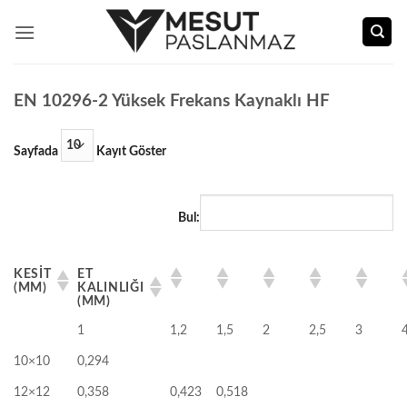
İçeriğe
atla
EN 10296-2 Yüksek Frekans Kaynaklı HF
Sayfada
Kayıt Göster
Bul:
KESIT
ET
(MM)
KALINLIĞI
(MM)
1
1,2
1,5
2
2,5
3
10×10
0,294
12×12
0,358
0,423
0,518