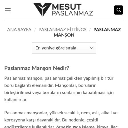
İçeriğe
atla
ANA SAYFA
/
PASLANMAZ FITTINGS
/
PASLANMAZ
MANŞON
Paslanmaz Manşon Nedir?
Paslanmaz manşon, paslanmaz çelikten yapılmış bir tür
boru bağlantı elemanıdır. Manşonlar, boruların
birleştirilmesi veya boruların sonlarının kapatılması için
kullanılırlar.
Paslanmaz manşonlar, yüksek sıcaklık, nem, asit, alkali ve
korozyona karşı dayanıklıdır. Bu nedenle, çeşitli
endüstrilerde kullanılırlar, örneğin gıda işleme, kimya, ilaç,