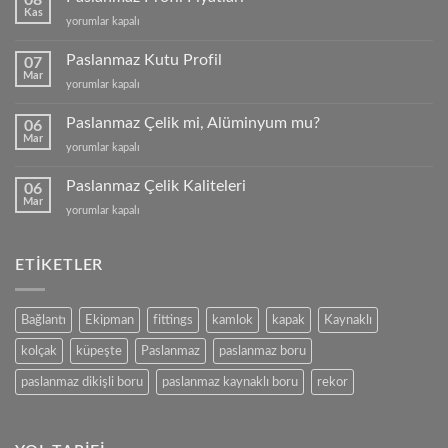
Kas
Paslanmaz
yorumlar kapalı
Profil
Fiyatları
Paslanmaz Kutu Profil
07
için
Mar
Paslanmaz
yorumlar kapalı
Kutu
Profil
Paslanmaz Çelik mi, Alüminyum mu?
06
için
Mar
Paslanmaz
yorumlar kapalı
Çelik
mi,
Paslanmaz Çelik Kaliteleri
06
Alüminyum
Mar
Paslanmaz
yorumlar kapalı
mu?
Çelik
için
Kaliteleri
için
ETIKETLER
Bağlantı
Ekipman
fittings
kamlok
kapak
Kaynaklı
kolçak
küpeşte
Paslanmaz
paslanmaz boru
paslanmaz dikişli boru
paslanmaz kaynaklı boru
rekor