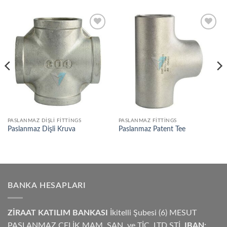
Add to
Add to
wishlist
wishlist
PASLANMAZ DIŞLI FITTINGS
PASLANMAZ FITTINGS
Paslanmaz Dişli Kruva
Paslanmaz Patent Tee
BANKA HESAPLARI
ZİRAAT KATILIM BANKASI
İkitelli Şubesi (6) MESUT
PASLANMAZ ÇELİK MAM. SAN. ve TİC. LTD.ŞTİ.
IBAN: