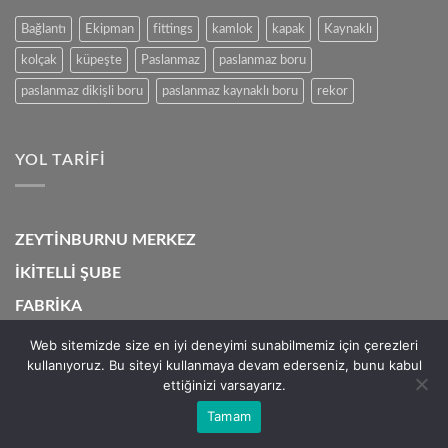
Bağlantı
Ekipman
fittings
kamlok
kapak
Kaynaklı
kolçak
küpeşte
Paslanmaz
paslanmaz boru
paslanmaz dikişli boru
paslanmaz kaynaklı boru
rekor
YOL TARIFI
ZEYTİNBURNU MERKEZ
İKİTELLİ ŞUBE
FABRİKA
Web sitemizde size en iyi deneyimi sunabilmemiz için çerezleri
kullanıyoruz. Bu siteyi kullanmaya devam ederseniz, bunu kabul
ettiğinizi varsayarız.
Visa
MasterCard
Cash
On
Tamam
Copyright 2026 ©
Mesut Paslanmaz
Delivery