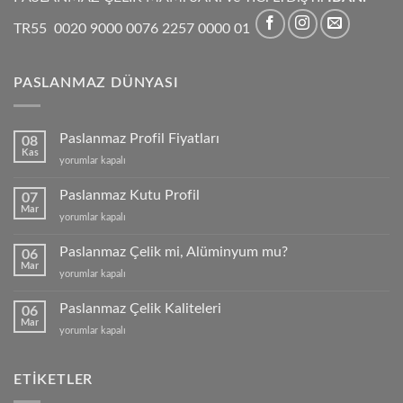
TR55 0020 9000 0076 2257 0000 01
PASLANMAZ DÜNYASI
Paslanmaz Profil Fiyatları
08
Kas
Paslanmaz
yorumlar kapalı
Profil
Fiyatları
Paslanmaz Kutu Profil
07
için
Mar
Paslanmaz
yorumlar kapalı
Kutu
Profil
Paslanmaz Çelik mi, Alüminyum mu?
06
için
Mar
Paslanmaz
yorumlar kapalı
Çelik
mi,
Paslanmaz Çelik Kaliteleri
06
Alüminyum
Mar
Paslanmaz
yorumlar kapalı
mu?
Çelik
için
Kaliteleri
için
ETIKETLER