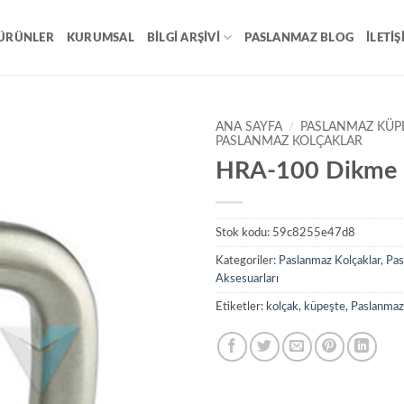
ÜRÜNLER
KURUMSAL
BILGI ARŞIVI
PASLANMAZ BLOG
İLETIŞ
ANA SAYFA
/
PASLANMAZ KÜP
PASLANMAZ KOLÇAKLAR
HRA-100 Dikme 
Add to
wishlist
Stok kodu:
59c8255e47d8
Kategoriler:
Paslanmaz Kolçaklar
,
Pas
Aksesuarları
Etiketler:
kolçak
,
küpeşte
,
Paslanmaz