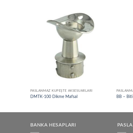
Add to
Add to
wishlist
wishlist
LARI
PASLANMAZ KÜPEŞTE AKSESUARLARI
PASLANMA
DMTK-100 Dikme Mafsal
BB – Biti
BANKA HESAPLARI
PASL