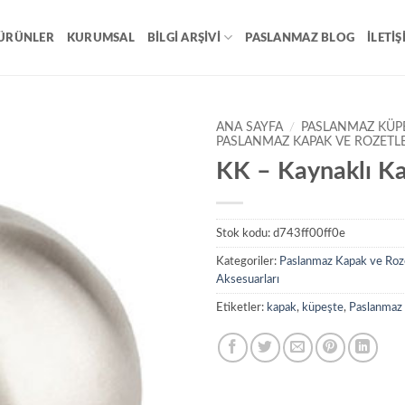
ÜRÜNLER
KURUMSAL
BILGI ARŞIVI
PASLANMAZ BLOG
İLETIŞ
ANA SAYFA
/
PASLANMAZ KÜP
PASLANMAZ KAPAK VE ROZETL
KK – Kaynaklı K
Add to
wishlist
Stok kodu:
d743ff00ff0e
Kategoriler:
Paslanmaz Kapak ve Roz
Aksesuarları
Etiketler:
kapak
,
küpeşte
,
Paslanmaz