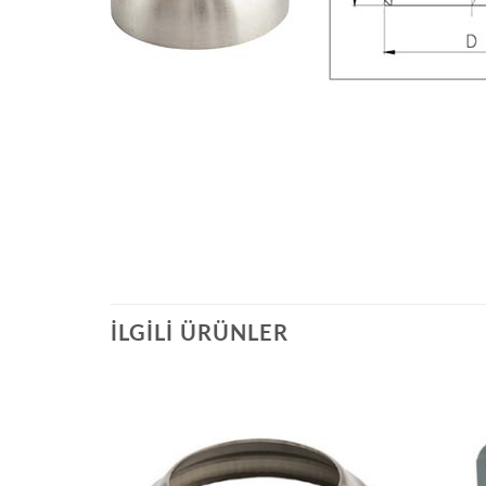
İLGILI ÜRÜNLER
Add to
Add to
wishlist
wishlist