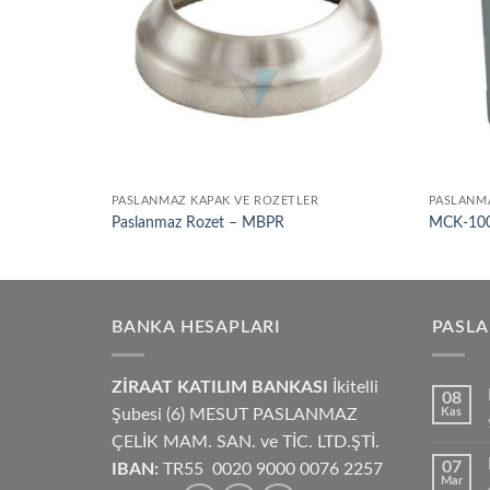
LARI
PASLANMAZ KAPAK VE ROZETLER
PASLANMA
Paslanmaz Rozet – MBPR
MCK-100
BANKA HESAPLARI
PASL
ZİRAAT KATILIM BANKASI
İkitelli
08
Şubesi (6) MESUT PASLANMAZ
Kas
ÇELİK MAM. SAN. ve TİC. LTD.ŞTİ.
07
IBAN:
TR55 0020 9000 0076 2257
Mar