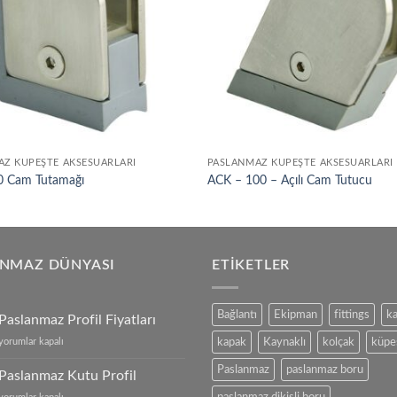
Z KÜPEŞTE AKSESUARLARI
PASLANMAZ KÜPEŞTE AKSESUARLARI
 Cam Tutamağı
ACK – 100 – Açılı Cam Tutucu
ANMAZ DÜNYASI
ETIKETLER
Bağlantı
Ekipman
fittings
k
Paslanmaz Profil Fiyatları
Paslanmaz
yorumlar kapalı
kapak
Kaynaklı
kolçak
küpe
Profil
Paslanmaz
paslanmaz boru
Fiyatları
Paslanmaz Kutu Profil
için
Paslanmaz
paslanmaz dikişli boru