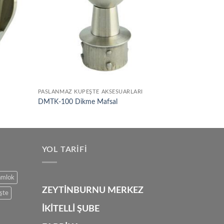
PASLANMAZ KÜPEŞTE AKSESUARLARI
DMTK-100 Dikme Mafsal
YOL TARIFI
amlok
ZEYTİNBURNU MERKEZ
şte
İKİTELLİ ŞUBE