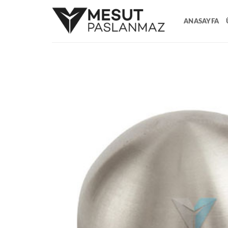
İçeriğe
atla
ANASAYFA