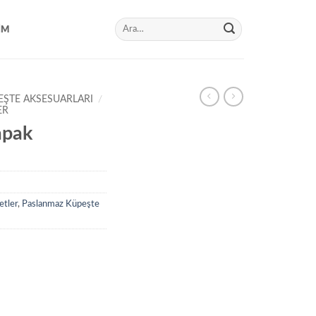
Ara:
IM
EŞTE AKSESUARLARI
/
ER
apak
etler
,
Paslanmaz Küpeşte