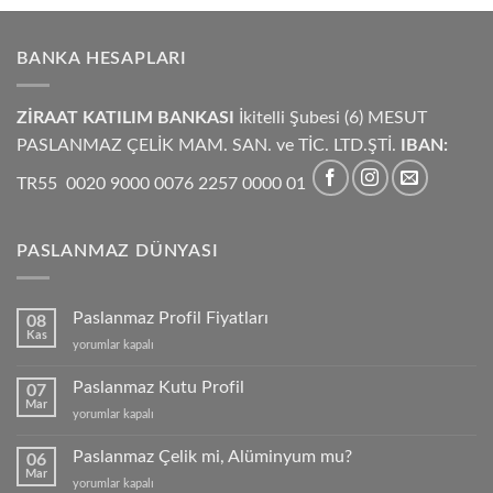
BANKA HESAPLARI
ZİRAAT KATILIM BANKASI
İkitelli Şubesi (6) MESUT
PASLANMAZ ÇELİK MAM. SAN. ve TİC. LTD.ŞTİ.
IBAN:
TR55 0020 9000 0076 2257 0000 01
PASLANMAZ DÜNYASI
Paslanmaz Profil Fiyatları
08
Kas
Paslanmaz
yorumlar kapalı
Profil
Fiyatları
Paslanmaz Kutu Profil
07
için
Mar
Paslanmaz
yorumlar kapalı
Kutu
Profil
Paslanmaz Çelik mi, Alüminyum mu?
06
için
Mar
Paslanmaz
yorumlar kapalı