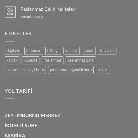
Çelik
mi,
Paslanmaz Çelik Kaliteleri
06
Alüminyum
Mar
Paslanmaz
yorumlar kapalı
mu?
Çelik
için
Kaliteleri
için
ETIKETLER
Bağlantı
Ekipman
fittings
kamlok
kapak
Kaynaklı
kolçak
küpeşte
Paslanmaz
paslanmaz boru
paslanmaz dikişli boru
paslanmaz kaynaklı boru
rekor
YOL TARIFI
ZEYTİNBURNU MERKEZ
İKİTELLİ ŞUBE
FABRİKA