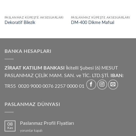
PASLANMAZ KÜPEŞTE AKSESUARLARI
PASLANMAZ KÜPEŞTE AKSESUARLARI
Dekoratif Bilezik
DM-400 Dikme Mafsal
BANKA HESAPLARI
ZİRAAT KATILIM BANKASI
İkitelli Şubesi (6) MESUT
PASLANMAZ ÇELİK MAM. SAN. ve TİC. LTD.ŞTİ.
IBAN:
TR55 0020 9000 0076 2257 0000 01
PASLANMAZ DÜNYASI
Paslanmaz Profil Fiyatları
08
Kas
Paslanmaz
yorumlar kapalı
Profil