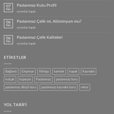
Fiyatları
Paslanmaz Kutu Profil
07
için
Mar
Paslanmaz
yorumlar kapalı
Kutu
Profil
Paslanmaz Çelik mi, Alüminyum mu?
06
için
Mar
Paslanmaz
yorumlar kapalı
Çelik
mi,
Paslanmaz Çelik Kaliteleri
06
Alüminyum
Mar
Paslanmaz
yorumlar kapalı
mu?
Çelik
için
Kaliteleri
için
ETIKETLER
Bağlantı
Ekipman
fittings
kamlok
kapak
Kaynaklı
kolçak
küpeşte
Paslanmaz
paslanmaz boru
paslanmaz dikişli boru
paslanmaz kaynaklı boru
rekor
YOL TARIFI