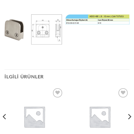
İLGILI ÜRÜNLER
Add to
Add to
wishlist
wishlist