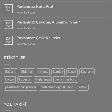
Profil
Fiyatları
Paslanmaz Kutu Profil
07
için
Mar
Paslanmaz
yorumlar kapalı
Kutu
Profil
Paslanmaz Çelik mi, Alüminyum mu?
06
için
Mar
Paslanmaz
yorumlar kapalı
Çelik
mi,
Paslanmaz Çelik Kaliteleri
06
Alüminyum
Mar
Paslanmaz
yorumlar kapalı
mu?
Çelik
için
Kaliteleri
için
ETIKETLER
Bağlantı
Ekipman
fittings
kamlok
kapak
Kaynaklı
kolçak
küpeşte
Paslanmaz
paslanmaz boru
paslanmaz dikişli boru
paslanmaz kaynaklı boru
rekor
YOL TARIFI