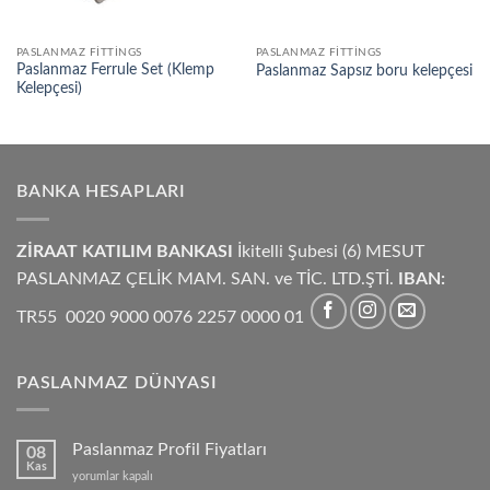
PASLANMAZ FITTINGS
PASLANMAZ FITTINGS
Paslanmaz Ferrule Set (Klemp
Paslanmaz Sapsız boru kelepçesi
Kelepçesi)
BANKA HESAPLARI
ZİRAAT KATILIM BANKASI
İkitelli Şubesi (6) MESUT
PASLANMAZ ÇELİK MAM. SAN. ve TİC. LTD.ŞTİ.
IBAN:
TR55 0020 9000 0076 2257 0000 01
PASLANMAZ DÜNYASI
Paslanmaz Profil Fiyatları
08
Kas
Paslanmaz
yorumlar kapalı