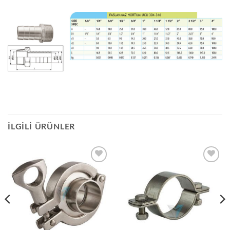
İLGILI ÜRÜNLER
Add to
Add to
wishlist
wishlist