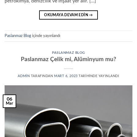
petrokimya, denizcilik ve inşaat yer alır. […]
OKUMAYA DEVAM EDIN
→
Paslanmaz Blog
içinde yayınlandı
PASLANMAZ BLOG
Paslanmaz Çelik mi, Alüminyum mu?
ADMIN
TARAFINDAN
MART 6, 2023
TARIHINDE YAYINLANDI
06
Mar