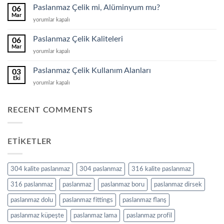
Profil
Paslanmaz Çelik mi, Alüminyum mu?
06
için
Mar
Paslanmaz
yorumlar kapalı
Çelik
mi,
Paslanmaz Çelik Kaliteleri
06
Alüminyum
Mar
Paslanmaz
yorumlar kapalı
mu?
Çelik
için
Kaliteleri
Paslanmaz Çelik Kullanım Alanları
03
için
Eki
Paslanmaz
yorumlar kapalı
Çelik
Kullanım
Alanları
RECENT COMMENTS
için
ETIKETLER
304 kalite paslanmaz
304 paslanmaz
316 kalite paslanmaz
316 paslanmaz
paslanmaz
paslanmaz boru
paslanmaz dirsek
paslanmaz dolu
paslanmaz fittings
paslanmaz flanş
paslanmaz küpeşte
paslanmaz lama
paslanmaz profil