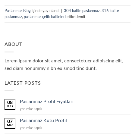
Paslanmaz Blog
içinde yayınlandı
|
304 kalite paslanmaz
,
316 kalite
paslanmaz
,
paslanmaz çelik kaliteleri
etiketlendi
ABOUT
Lorem ipsum dolor sit amet, consectetuer adipiscing elit,
sed diam nonummy nibh euismod tincidunt.
LATEST POSTS
Paslanmaz Profil Fiyatları
08
Kas
Paslanmaz
yorumlar kapalı
Profil
Fiyatları
Paslanmaz Kutu Profil
07
için
Mar
Paslanmaz
yorumlar kapalı
Kutu