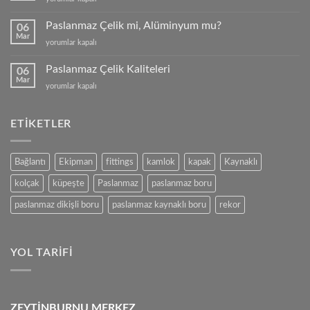
Kutu
Profil
Paslanmaz Çelik mi, Alüminyum mu?
06
için
Mar
Paslanmaz
yorumlar kapalı
Çelik
mi,
Paslanmaz Çelik Kaliteleri
06
Alüminyum
Mar
Paslanmaz
yorumlar kapalı
mu?
Çelik
için
Kaliteleri
için
ETIKETLER
Bağlantı
Ekipman
fittings
kamlok
kapak
Kaynaklı
kolçak
küpeşte
Paslanmaz
paslanmaz boru
paslanmaz dikişli boru
paslanmaz kaynaklı boru
rekor
YOL TARIFI
ZEYTİNBURNU MERKEZ