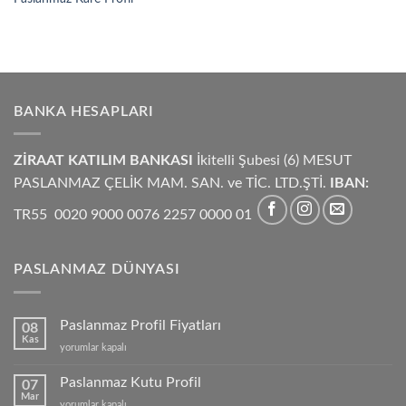
BANKA HESAPLARI
ZİRAAT KATILIM BANKASI
İkitelli Şubesi (6) MESUT
PASLANMAZ ÇELİK MAM. SAN. ve TİC. LTD.ŞTİ.
IBAN:
TR55 0020 9000 0076 2257 0000 01
PASLANMAZ DÜNYASI
Paslanmaz Profil Fiyatları
08
Kas
Paslanmaz
yorumlar kapalı
Profil
Fiyatları
Paslanmaz Kutu Profil
07
için
Mar
Paslanmaz
yorumlar kapalı