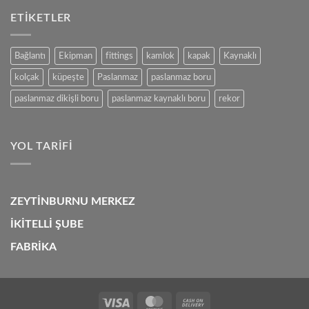
Kaliteleri
için
ETIKETLER
Bağlantı
Ekipman
fittings
kamlok
kapak
Kaynaklı
kolçak
küpeşte
Paslanmaz
paslanmaz boru
paslanmaz dikişli boru
paslanmaz kaynaklı boru
rekor
YOL TARIFI
ZEYTİNBURNU MERKEZ
İKİTELLİ ŞUBE
FABRİKA
Visa
MasterCard
Cash