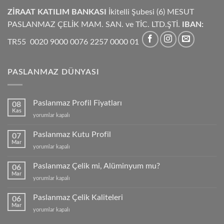
ZİRAAT KATILIM BANKASI
İkitelli Şubesi (6) MESUT
PASLANMAZ ÇELİK MAM. SAN. ve TİC. LTD.ŞTİ.
IBAN:
TR55 0020 9000 0076 2257 0000 01
PASLANMAZ DÜNYASI
Paslanmaz Profil Fiyatları
08
Kas
Paslanmaz
yorumlar kapalı
Profil
Fiyatları
Paslanmaz Kutu Profil
07
için
Mar
Paslanmaz
yorumlar kapalı
Kutu
Profil
Paslanmaz Çelik mi, Alüminyum mu?
06
için
Mar
Paslanmaz
yorumlar kapalı
Çelik
mi,
Paslanmaz Çelik Kaliteleri
06
Alüminyum
Mar
Paslanmaz
yorumlar kapalı
mu?
Çelik
için