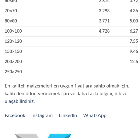
60×60
2.814
3.7
70×70
3.293
4.3
80×80
3.771
5.0
100×100
4.728
6.2
120×120
7.5
150×150
9.4
200×200
12.
250×250
En kaliteli malzemeleri en uygun fiyatlara sahip olmak için,
kaliteden ödün vermemek için ve daha fazla bilgi için
bize
ulaşabilirsiniz.
Facebook
Instagram
LinkedIn
WhatsApp