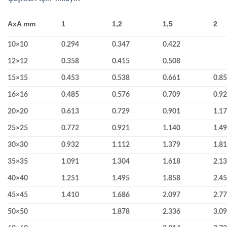
AxA mm
1
1,2
1,5
2
10×10
0.294
0.347
0.422
12×12
0.358
0.415
0.508
15×15
0.453
0.538
0.661
0.8
16×16
0.485
0.576
0.709
0.9
20×20
0.613
0.729
0.901
1.1
25×25
0.772
0.921
1.140
1.4
30×30
0.932
1.112
1.379
1.8
35×35
1.091
1.304
1.618
2.1
40×40
1.251
1.495
1.858
2.4
45×45
1.410
1.686
2.097
2.7
50×50
1.878
2.336
3.0