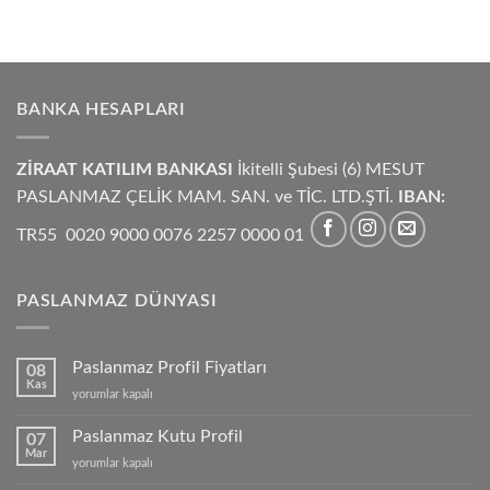
BANKA HESAPLARI
ZİRAAT KATILIM BANKASI
İkitelli Şubesi (6) MESUT
PASLANMAZ ÇELİK MAM. SAN. ve TİC. LTD.ŞTİ.
IBAN:
TR55 0020 9000 0076 2257 0000 01
PASLANMAZ DÜNYASI
Paslanmaz Profil Fiyatları
08
Kas
Paslanmaz
yorumlar kapalı
Profil
Fiyatları
Paslanmaz Kutu Profil
07
için
Mar
Paslanmaz
yorumlar kapalı
Kutu