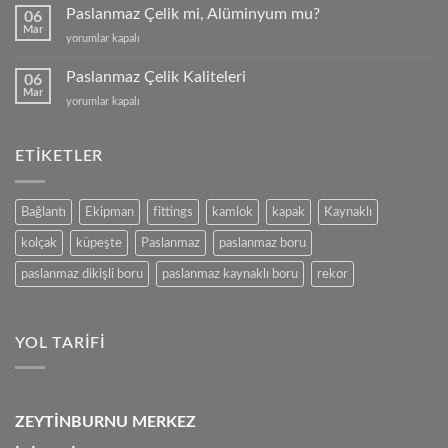
Profil
Paslanmaz Çelik mi, Alüminyum mu?
06
için
Mar
Paslanmaz
yorumlar kapalı
Çelik
mi,
Paslanmaz Çelik Kaliteleri
06
Alüminyum
Mar
Paslanmaz
yorumlar kapalı
mu?
Çelik
için
Kaliteleri
için
ETIKETLER
Bağlantı
Ekipman
fittings
kamlok
kapak
Kaynaklı
kolçak
küpeşte
Paslanmaz
paslanmaz boru
paslanmaz dikişli boru
paslanmaz kaynaklı boru
rekor
YOL TARIFI
ZEYTİNBURNU MERKEZ