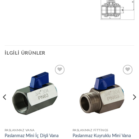
İLGILI ÜRÜNLER
Add to
Add to
wishlist
wishlist
PASLANMAZ VANA
PASLANMAZ FITTINGS
Paslanmaz Mini İç Dişli Vana
Paslanmaz Kuyruklu Mini Vana