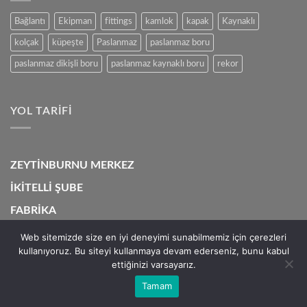
Bağlantı
Ekipman
fittings
kamlok
kapak
Kaynaklı
kolçak
küpeşte
Paslanmaz
paslanmaz boru
paslanmaz dikişli boru
paslanmaz kaynaklı boru
rekor
YOL TARIFI
ZEYTİNBURNU MERKEZ
İKİTELLİ ŞUBE
FABRİKA
Web sitemizde size en iyi deneyimi sunabilmemiz için çerezleri
kullanıyoruz. Bu siteyi kullanmaya devam ederseniz, bunu kabul
ettiğinizi varsayarız.
Visa
MasterCard
Cash
On
Tamam
Copyright 2026 ©
Mesut Paslanmaz
Delivery