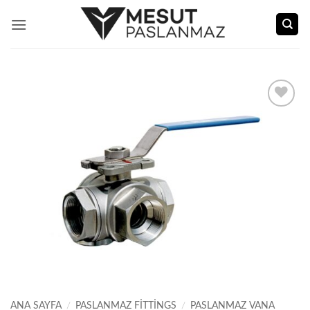
İçeriğe
atla
Add to
wishlist
ANA SAYFA
/
PASLANMAZ FITTINGS
/
PASLANMAZ VANA