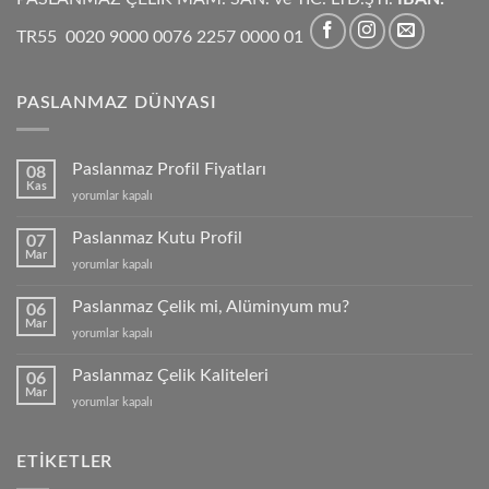
TR55 0020 9000 0076 2257 0000 01
PASLANMAZ DÜNYASI
Paslanmaz Profil Fiyatları
08
Kas
Paslanmaz
yorumlar kapalı
Profil
Fiyatları
Paslanmaz Kutu Profil
07
için
Mar
Paslanmaz
yorumlar kapalı
Kutu
Profil
Paslanmaz Çelik mi, Alüminyum mu?
06
için
Mar
Paslanmaz
yorumlar kapalı
Çelik
mi,
Paslanmaz Çelik Kaliteleri
06
Alüminyum
Mar
Paslanmaz
yorumlar kapalı
mu?
Çelik
için
Kaliteleri
için
ETIKETLER