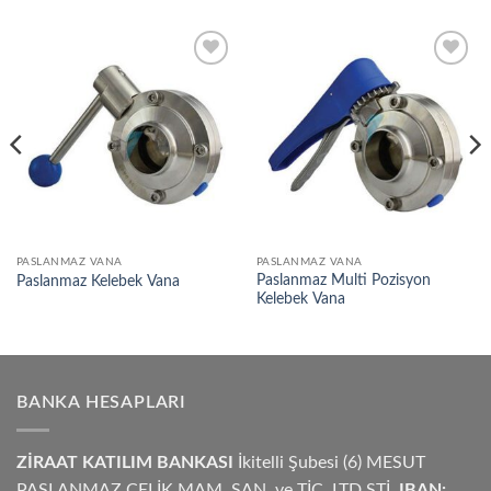
Add to
Add to
wishlist
wishlist
PASLANMAZ VANA
PASLANMAZ VANA
Paslanmaz Multi Pozisyon
Paslanmaz Kelebek Vana
Kelebek Vana
BANKA HESAPLARI
ZİRAAT KATILIM BANKASI
İkitelli Şubesi (6) MESUT
PASLANMAZ ÇELİK MAM. SAN. ve TİC. LTD.ŞTİ.
IBAN: