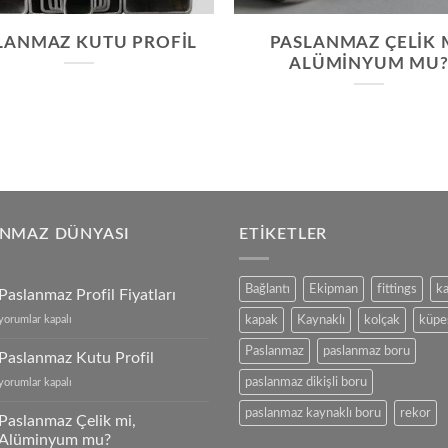
LANMAZ KUTU PROFIL
PASLANMAZ ÇELIK M
ALÜMINYUM MU
ANMAZ DÜNYASI
ETIKETLER
Bağlantı
Ekipman
fittings
k
Paslanmaz Profil Fiyatları
Paslanmaz
yorumlar kapalı
kapak
Kaynaklı
kolçak
küpe
Profil
Paslanmaz
paslanmaz boru
Fiyatları
Paslanmaz Kutu Profil
için
Paslanmaz
paslanmaz dikişli boru
yorumlar kapalı
Kutu
paslanmaz kaynaklı boru
rekor
Profil
Paslanmaz Çelik mi,
için
Alüminyum mu?