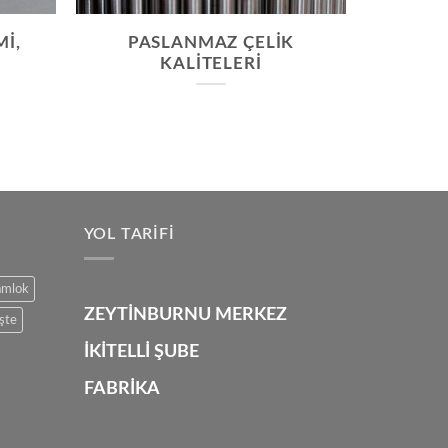
I,
PASLANMAZ ÇELIK
?
KALITELERI
YOL TARIFI
amlok
ZEYTİNBURNU MERKEZ
şte
İKİTELLİ ŞUBE
FABRİKA