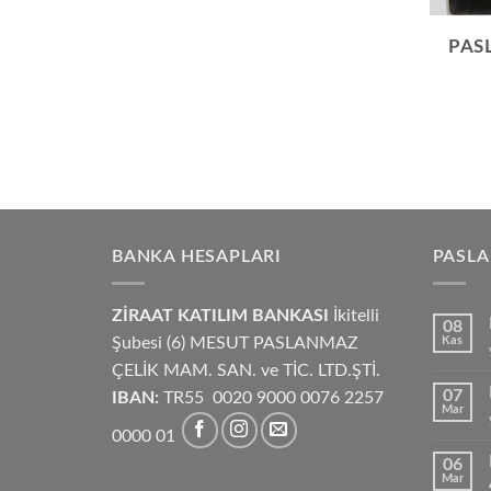
OFIL
PAS
BANKA HESAPLARI
PASL
ZİRAAT KATILIM BANKASI
İkitelli
08
Şubesi (6) MESUT PASLANMAZ
Kas
ÇELİK MAM. SAN. ve TİC. LTD.ŞTİ.
07
IBAN:
TR55 0020 9000 0076 2257
Mar
0000 01
06
Mar