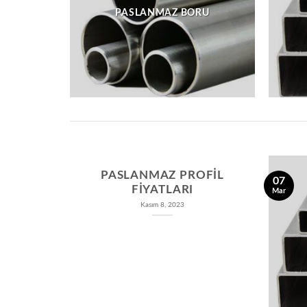
PASLANMAZ BORU
PASLANMAZ PROFIL
07
FIYATLARI
Mar
Kasım 8, 2023