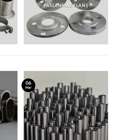
S
PASLANMAZ FLANŞ
06
Mar