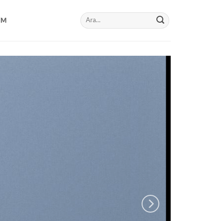
Ara:
IM
RING