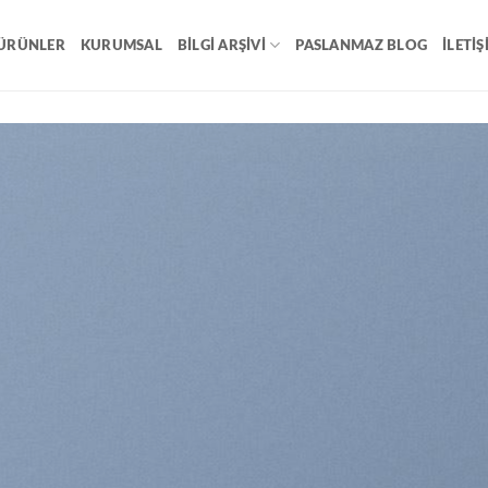
ÜRÜNLER
KURUMSAL
BILGI ARŞIVI
PASLANMAZ BLOG
İLETIŞ
A nice title on Top
RODUCING THIS SP
FASHION NEWS